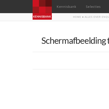
Kennisbank
Selecties
HOME
»
ALLES OVER ENQ
Schermafbeelding 