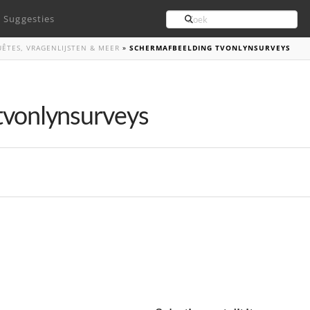
Search
Suggesties
UÊTES, VRAGENLIJSTEN & MEER
»
SCHERMAFBEELDING TVONLYNSURVEYS
tvonlynsurveys