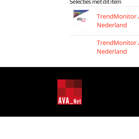
Selecties met dit item
TrendMonitor A
Nederland
TrendMonitor A
Nederland