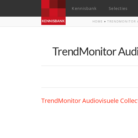
Kennisbank
Selecties
HOME
»
TRENDMONITOR A
TrendMonitor Audio
TrendMonitor Audiovisuele Collec