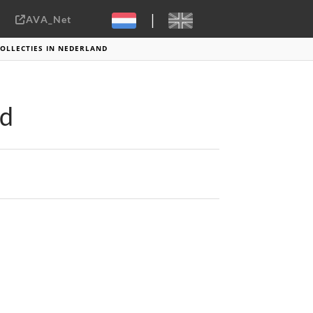
|
AVA_Net
Sebastiaan ter Burg, CC-BY-2.0
OLLECTIES IN NEDERLAND
nd